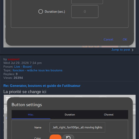
Jump to post
by
support
Wed Jul 29, 2026 7:34 pm
Forum:
Live - Board
Topic:
fonction - relâche tous les boutons
Replies:
9
Views:
26394
Re: Generator, boutons et guide de l'utilisateur
La priorité se change ici