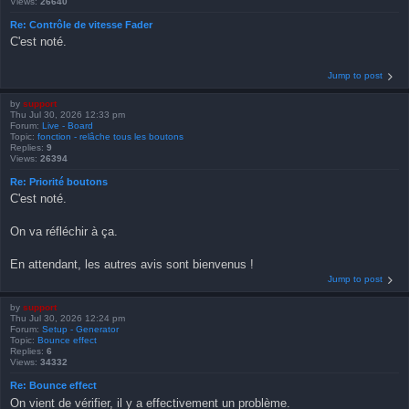
Views:
26640
Re: Contrôle de vitesse Fader
C'est noté.
Jump to post
by
support
Thu Jul 30, 2026 12:33 pm
Forum:
Live - Board
Topic:
fonction - relâche tous les boutons
Replies:
9
Views:
26394
Re: Priorité boutons
C'est noté.
On va réfléchir à ça.
En attendant, les autres avis sont bienvenus !
Jump to post
by
support
Thu Jul 30, 2026 12:24 pm
Forum:
Setup - Generator
Topic:
Bounce effect
Replies:
6
Views:
34332
Re: Bounce effect
On vient de vérifier, il y a effectivement un problème.