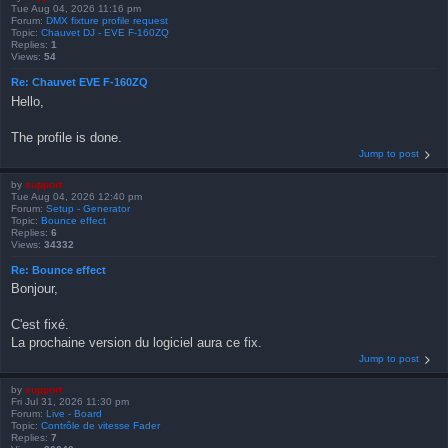
Tue Aug 04, 2026 11:16 pm
Forum:
DMX fixture profile request
Topic:
Chauvet DJ - EVE F-160ZQ
Replies:
1
Views:
54
Re: Chauvet EVE F-160ZQ
Hello,
The profile is done.
Jump to post
by
support
Tue Aug 04, 2026 12:40 pm
Forum:
Setup - Generator
Topic:
Bounce effect
Replies:
6
Views:
34332
Re: Bounce effect
Bonjour,
C'est fixé.
La prochaine version du logiciel aura ce fix.
Jump to post
by
support
Fri Jul 31, 2026 11:30 pm
Forum:
Live - Board
Topic:
Contrôle de vitesse Fader
Replies:
7