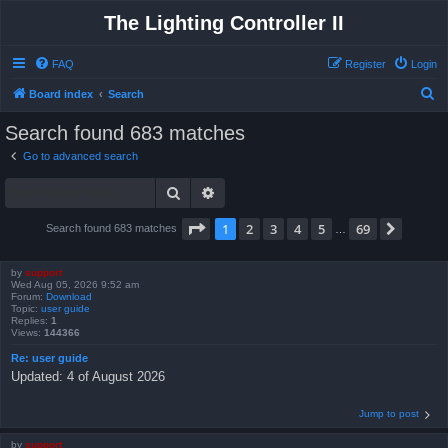
The Lighting Controller II
FAQ
Register
Login
S
Board index
Search
e
Search found 683 matches
a
Go to advanced search
r
Search
Advanced search
c
h
Page
1
of
69
1
2
3
4
5
69
Next
Search found 683 matches
…
by
support
Wed Aug 05, 2026 9:52 am
Forum:
Download
Topic:
user guide
Replies:
1
Views:
144366
Re: user guide
Updated: 4 of August 2026
Jump to post
by
support