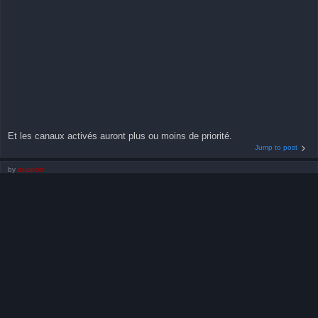
Et les canaux activés auront plus ou moins de priorité.
Jump to post
by
support
Wed Jul 29, 2026 7:29 pm
Forum:
DMX fixture profile request
Topic:
Venue - Revolver Flex VP
Replies:
1
Views:
7094
Re: Venue - Revolver Flex VP RGBW Moving Head Wash and Spot Light
Hello,
The profile is done.
Jump to post
by
support
Wed Jul 29, 2026 7:29 pm