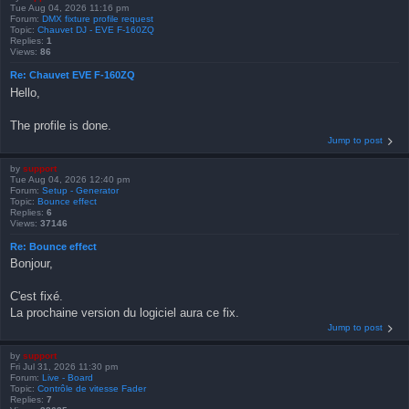
Tue Aug 04, 2026 11:16 pm
Forum:
DMX fixture profile request
Topic:
Chauvet DJ - EVE F-160ZQ
Replies:
1
Views:
86
Re: Chauvet EVE F-160ZQ
Hello,
The profile is done.
Jump to post
by
support
Tue Aug 04, 2026 12:40 pm
Forum:
Setup - Generator
Topic:
Bounce effect
Replies:
6
Views:
37146
Re: Bounce effect
Bonjour,
C'est fixé.
La prochaine version du logiciel aura ce fix.
Jump to post
by
support
Fri Jul 31, 2026 11:30 pm
Forum:
Live - Board
Topic:
Contrôle de vitesse Fader
Replies:
7