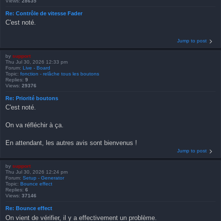
Views:
28635
Re: Contrôle de vitesse Fader
C'est noté.
Jump to post
by
support
Thu Jul 30, 2026 12:33 pm
Forum:
Live - Board
Topic:
fonction - relâche tous les boutons
Replies:
9
Views:
29376
Re: Priorité boutons
C'est noté.
On va réfléchir à ça.
En attendant, les autres avis sont bienvenus !
Jump to post
by
support
Thu Jul 30, 2026 12:24 pm
Forum:
Setup - Generator
Topic:
Bounce effect
Replies:
6
Views:
37146
Re: Bounce effect
On vient de vérifier, il y a effectivement un problème.