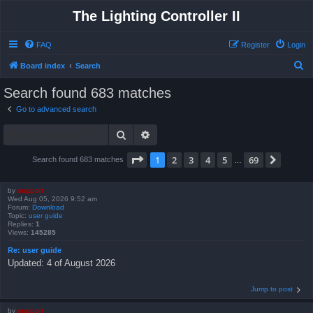
The Lighting Controller II
FAQ
Register
Login
S
Board index
Search
e
Search found 683 matches
a
Go to advanced search
r
Search
Advanced search
c
h
Page
1
of
69
1
2
3
4
5
69
Next
Search found 683 matches
…
by
support
Wed Aug 05, 2026 9:52 am
Forum:
Download
Topic:
user guide
Replies:
1
Views:
145285
Re: user guide
Updated: 4 of August 2026
Jump to post
by
support