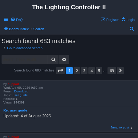
The Lighting Controller II
FAQ
Register
Login
S
Board index
Search
e
Search found 683 matches
a
Go to advanced search
r
Search
Advanced search
c
h
Page
1
of
69
1
2
3
4
5
69
Next
Search found 683 matches
…
by
support
Wed Aug 05, 2026 9:52 am
Forum:
Download
Topic:
user guide
Replies:
1
Views:
144308
Re: user guide
Updated: 4 of August 2026
Jump to post
by
support