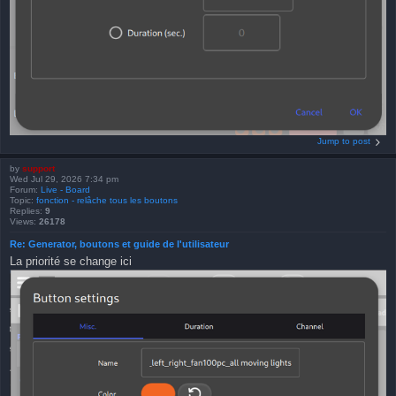
Jump to post
by
support
Wed Jul 29, 2026 7:34 pm
Forum:
Live - Board
Topic:
fonction - relâche tous les boutons
Replies:
9
Views:
26178
Re: Generator, boutons et guide de l'utilisateur
La priorité se change ici