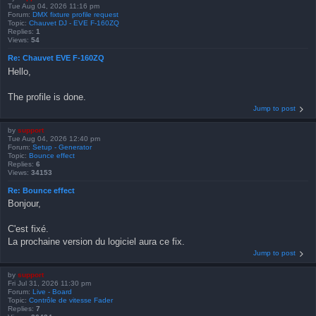
Tue Aug 04, 2026 11:16 pm
Forum:
DMX fixture profile request
Topic:
Chauvet DJ - EVE F-160ZQ
Replies:
1
Views:
54
Re: Chauvet EVE F-160ZQ
Hello,
The profile is done.
Jump to post
by
support
Tue Aug 04, 2026 12:40 pm
Forum:
Setup - Generator
Topic:
Bounce effect
Replies:
6
Views:
34153
Re: Bounce effect
Bonjour,
C'est fixé.
La prochaine version du logiciel aura ce fix.
Jump to post
by
support
Fri Jul 31, 2026 11:30 pm
Forum:
Live - Board
Topic:
Contrôle de vitesse Fader
Replies:
7