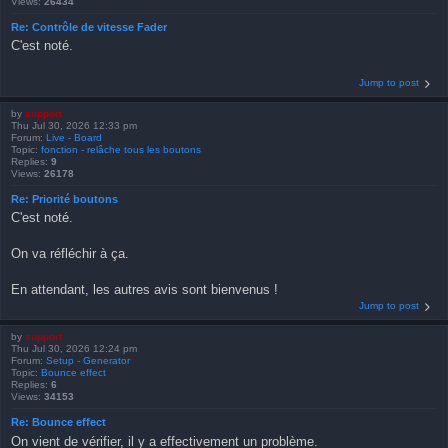
Views:
26434
Re: Contrôle de vitesse Fader
C'est noté.
Jump to post
by
support
Thu Jul 30, 2026 12:33 pm
Forum:
Live - Board
Topic:
fonction - relâche tous les boutons
Replies:
9
Views:
26178
Re: Priorité boutons
C'est noté.
On va réfléchir à ça.
En attendant, les autres avis sont bienvenus !
Jump to post
by
support
Thu Jul 30, 2026 12:24 pm
Forum:
Setup - Generator
Topic:
Bounce effect
Replies:
6
Views:
34153
Re: Bounce effect
On vient de vérifier, il y a effectivement un problème.