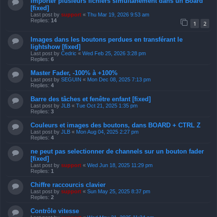
Importer plusieurs fichiers simultanément dans un Board
[fixed]
Last post by
support
«
Thu Mar 19, 2026 9:53 am
Replies:
14
1
2
Images dans les boutons perdues en transférant le
lightshow [fixed]
Last post by
Cedric
«
Wed Feb 25, 2026 3:28 pm
Replies:
6
Master Fader, -100% à +100%
Last post by
SEGUIN
«
Mon Dec 08, 2025 7:13 pm
Replies:
4
Barre des tâches et fenêtre enfant [fixed]
Last post by
JLB
«
Tue Oct 21, 2025 1:35 pm
Replies:
3
Couleurs et images des boutons, dans BOARD + CTRL Z
Last post by
JLB
«
Mon Aug 04, 2025 2:27 pm
Replies:
4
ne peut pas selectionner de channels sur un bouton fader
[fixed]
Last post by
support
«
Wed Jun 18, 2025 11:29 pm
Replies:
1
Chiffre raccourcis clavier
Last post by
support
«
Sun May 25, 2025 8:37 pm
Replies:
2
Contrôle vitesse