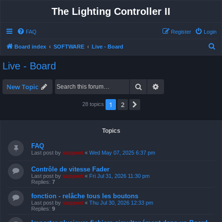
The Lighting Controller II
FAQ
Register
Login
S
Board index
SOFTWARE
Live - Board
e
Live - Board
a
r
Search
Advanced search
New Topic
c
1
2
Next
28 topics
h
Topics
FAQ
Last post by
support
«
Wed May 07, 2025 6:37 pm
Contrôle de vitesse Fader
Last post by
support
«
Fri Jul 31, 2026 11:30 pm
Replies:
7
fonction - relâche tous les boutons
Last post by
support
«
Thu Jul 30, 2026 12:33 pm
Replies:
9