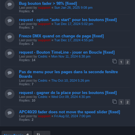
Bug bouton fader > 98% [fixed]
Last post by
support
«
Sun Jan 26, 2025 9:08 pm
Replies:
4
request - option "auto start" pour les boutons [fixed]
Last post by
support
«
Tue Dec 17, 2024 5:02 pm
Replies:
3
Freeze DMX quand on change de page [fixed]
Last post by
support
«
Tue Dec 17, 2024 4:55 pm
Replies:
2
request - Bouton TimeLine - jouer en Boucle [fixed]
Last post by
Cedric
«
Mon Nov 11, 2024 6:38 pm
Replies:
14
1
2
Pas de menu pour les pages dans la seconde fenêtre
Boards
Last post by
Cedric
«
Thu Oct 10, 2024 5:26 pm
Replies:
7
request - gagner de la place pour les boutons [fixed]
Last post by
Cedric
«
Wed Oct 09, 2024 4:30 pm
Replies:
10
1
2
APC40/20 fader does not move the speed slider [fixed]
Last post by
support
«
Fri Aug 02, 2024 7:00 pm
Replies:
2