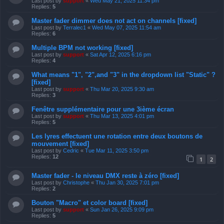
Last post by
support
«
Wed May 21, 2025 11:34 pm
Replies:
5
Master fader dimmer does not act on channels [fixed]
Last post by
Terralec1
«
Wed May 07, 2025 11:54 am
Replies:
6
Multiple BPM not working [fixed]
Last post by
support
«
Sat Apr 12, 2025 6:16 pm
Replies:
4
What means "1", "2",and "3" in the dropdown list "Static" ?
[fixed]
Last post by
support
«
Thu Mar 20, 2025 9:30 am
Replies:
3
Fenêtre supplémentaire pour une 3ième écran
Last post by
support
«
Thu Mar 13, 2025 4:01 pm
Replies:
5
Les lyres effectuent une rotation entre deux boutons de
mouvement [fixed]
Last post by
Cedric
«
Tue Mar 11, 2025 3:50 pm
Replies:
12
1
2
Master fader - le niveau DMX reste à zéro [fixed]
Last post by
Christophe
«
Thu Jan 30, 2025 7:01 pm
Replies:
2
Bouton "Macro" et color board [fixed]
Last post by
support
«
Sun Jan 26, 2025 9:09 pm
Replies:
5