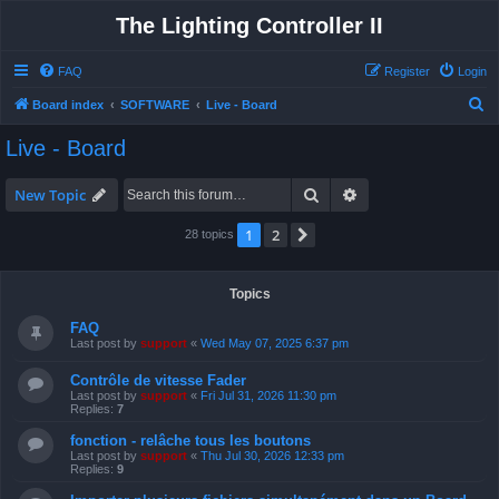
The Lighting Controller II
FAQ
Register
Login
S
Board index
SOFTWARE
Live - Board
e
Live - Board
a
r
Search
Advanced search
New Topic
c
1
2
Next
28 topics
h
Topics
FAQ
Last post by
support
«
Wed May 07, 2025 6:37 pm
Contrôle de vitesse Fader
Last post by
support
«
Fri Jul 31, 2026 11:30 pm
Replies:
7
fonction - relâche tous les boutons
Last post by
support
«
Thu Jul 30, 2026 12:33 pm
Replies:
9