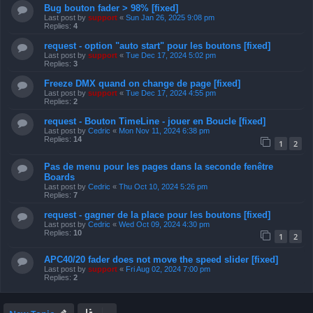
Bug bouton fader > 98% [fixed]
Last post by
support
«
Sun Jan 26, 2025 9:08 pm
Replies:
4
request - option "auto start" pour les boutons [fixed]
Last post by
support
«
Tue Dec 17, 2024 5:02 pm
Replies:
3
Freeze DMX quand on change de page [fixed]
Last post by
support
«
Tue Dec 17, 2024 4:55 pm
Replies:
2
request - Bouton TimeLine - jouer en Boucle [fixed]
Last post by
Cedric
«
Mon Nov 11, 2024 6:38 pm
Replies:
14
1
2
Pas de menu pour les pages dans la seconde fenêtre
Boards
Last post by
Cedric
«
Thu Oct 10, 2024 5:26 pm
Replies:
7
request - gagner de la place pour les boutons [fixed]
Last post by
Cedric
«
Wed Oct 09, 2024 4:30 pm
Replies:
10
1
2
APC40/20 fader does not move the speed slider [fixed]
Last post by
support
«
Fri Aug 02, 2024 7:00 pm
Replies:
2