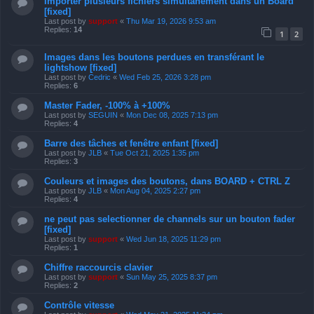
Importer plusieurs fichiers simultanément dans un Board
[fixed]
Last post by
support
«
Thu Mar 19, 2026 9:53 am
Replies:
14
1
2
Images dans les boutons perdues en transférant le
lightshow [fixed]
Last post by
Cedric
«
Wed Feb 25, 2026 3:28 pm
Replies:
6
Master Fader, -100% à +100%
Last post by
SEGUIN
«
Mon Dec 08, 2025 7:13 pm
Replies:
4
Barre des tâches et fenêtre enfant [fixed]
Last post by
JLB
«
Tue Oct 21, 2025 1:35 pm
Replies:
3
Couleurs et images des boutons, dans BOARD + CTRL Z
Last post by
JLB
«
Mon Aug 04, 2025 2:27 pm
Replies:
4
ne peut pas selectionner de channels sur un bouton fader
[fixed]
Last post by
support
«
Wed Jun 18, 2025 11:29 pm
Replies:
1
Chiffre raccourcis clavier
Last post by
support
«
Sun May 25, 2025 8:37 pm
Replies:
2
Contrôle vitesse