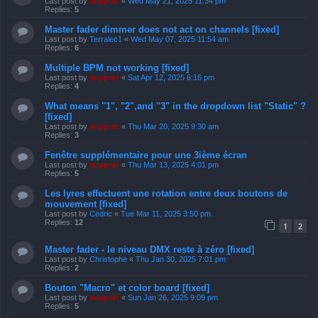
Last post by
support
«
Wed May 21, 2025 11:34 pm
Replies:
5
Master fader dimmer does not act on channels [fixed]
Last post by
Terralec1
«
Wed May 07, 2025 11:54 am
Replies:
6
Multiple BPM not working [fixed]
Last post by
support
«
Sat Apr 12, 2025 6:16 pm
Replies:
4
What means "1", "2",and "3" in the dropdown list "Static" ?
[fixed]
Last post by
support
«
Thu Mar 20, 2025 9:30 am
Replies:
3
Fenêtre supplémentaire pour une 3ième écran
Last post by
support
«
Thu Mar 13, 2025 4:01 pm
Replies:
5
Les lyres effectuent une rotation entre deux boutons de
mouvement [fixed]
Last post by
Cedric
«
Tue Mar 11, 2025 3:50 pm
Replies:
12
1
2
Master fader - le niveau DMX reste à zéro [fixed]
Last post by
Christophe
«
Thu Jan 30, 2025 7:01 pm
Replies:
2
Bouton "Macro" et color board [fixed]
Last post by
support
«
Sun Jan 26, 2025 9:09 pm
Replies:
5