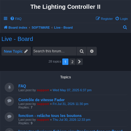
The Lighting Controller II
FAQ
Register
Login
S
Board index
SOFTWARE
Live - Board
e
Live - Board
a
r
Search
Advanced search
New Topic
c
1
2
Next
28 topics
h
Topics
FAQ
Last post by
support
«
Wed May 07, 2025 6:37 pm
Contrôle de vitesse Fader
Last post by
support
«
Fri Jul 31, 2026 11:30 pm
Replies:
7
fonction - relâche tous les boutons
Last post by
support
«
Thu Jul 30, 2026 12:33 pm
Replies:
9