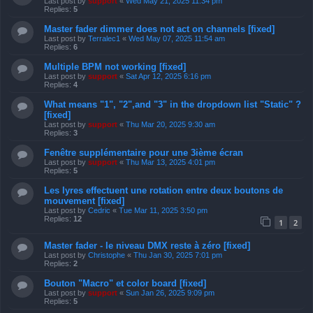
Last post by
support
«
Wed May 21, 2025 11:34 pm
Replies:
5
Master fader dimmer does not act on channels [fixed]
Last post by
Terralec1
«
Wed May 07, 2025 11:54 am
Replies:
6
Multiple BPM not working [fixed]
Last post by
support
«
Sat Apr 12, 2025 6:16 pm
Replies:
4
What means "1", "2",and "3" in the dropdown list "Static" ?
[fixed]
Last post by
support
«
Thu Mar 20, 2025 9:30 am
Replies:
3
Fenêtre supplémentaire pour une 3ième écran
Last post by
support
«
Thu Mar 13, 2025 4:01 pm
Replies:
5
Les lyres effectuent une rotation entre deux boutons de
mouvement [fixed]
Last post by
Cedric
«
Tue Mar 11, 2025 3:50 pm
Replies:
12
1
2
Master fader - le niveau DMX reste à zéro [fixed]
Last post by
Christophe
«
Thu Jan 30, 2025 7:01 pm
Replies:
2
Bouton "Macro" et color board [fixed]
Last post by
support
«
Sun Jan 26, 2025 9:09 pm
Replies:
5