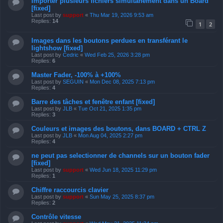
Importer plusieurs fichiers simultanément dans un Board
[fixed]
Last post by
support
«
Thu Mar 19, 2026 9:53 am
Replies:
14
1
2
Images dans les boutons perdues en transférant le
lightshow [fixed]
Last post by
Cedric
«
Wed Feb 25, 2026 3:28 pm
Replies:
6
Master Fader, -100% à +100%
Last post by
SEGUIN
«
Mon Dec 08, 2025 7:13 pm
Replies:
4
Barre des tâches et fenêtre enfant [fixed]
Last post by
JLB
«
Tue Oct 21, 2025 1:35 pm
Replies:
3
Couleurs et images des boutons, dans BOARD + CTRL Z
Last post by
JLB
«
Mon Aug 04, 2025 2:27 pm
Replies:
4
ne peut pas selectionner de channels sur un bouton fader
[fixed]
Last post by
support
«
Wed Jun 18, 2025 11:29 pm
Replies:
1
Chiffre raccourcis clavier
Last post by
support
«
Sun May 25, 2025 8:37 pm
Replies:
2
Contrôle vitesse