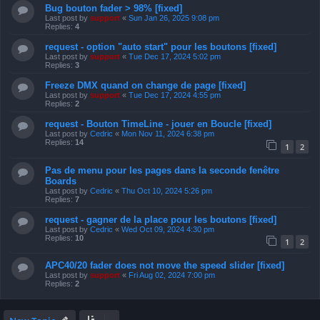
Bug bouton fader > 98% [fixed]
Last post by
support
«
Sun Jan 26, 2025 9:08 pm
Replies:
4
request - option "auto start" pour les boutons [fixed]
Last post by
support
«
Tue Dec 17, 2024 5:02 pm
Replies:
3
Freeze DMX quand on change de page [fixed]
Last post by
support
«
Tue Dec 17, 2024 4:55 pm
Replies:
2
request - Bouton TimeLine - jouer en Boucle [fixed]
Last post by
Cedric
«
Mon Nov 11, 2024 6:38 pm
Replies:
14
1
2
Pas de menu pour les pages dans la seconde fenêtre
Boards
Last post by
Cedric
«
Thu Oct 10, 2024 5:26 pm
Replies:
7
request - gagner de la place pour les boutons [fixed]
Last post by
Cedric
«
Wed Oct 09, 2024 4:30 pm
Replies:
10
1
2
APC40/20 fader does not move the speed slider [fixed]
Last post by
support
«
Fri Aug 02, 2024 7:00 pm
Replies:
2