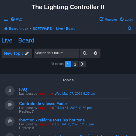
The Lighting Controller II
FAQ
Register
Login
S
Board index
SOFTWARE
Live - Board
e
Live - Board
a
r
Search
Advanced search
New Topic
c
1
2
Next
28 topics
h
Topics
FAQ
Last post by
support
«
Wed May 07, 2025 6:37 pm
Contrôle de vitesse Fader
Last post by
support
«
Fri Jul 31, 2026 11:30 pm
Replies:
7
fonction - relâche tous les boutons
Last post by
support
«
Thu Jul 30, 2026 12:33 pm
Replies:
9