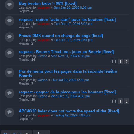
Bug bouton fader > 98% [fixed]
Last post by
support
«
Sun Jan 26, 2025 9:08 pm
Replies:
4
request - option "auto start" pour les boutons [fixed]
Last post by
support
«
Tue Dec 17, 2024 5:02 pm
Replies:
3
Freeze DMX quand on change de page [fixed]
Last post by
support
«
Tue Dec 17, 2024 4:55 pm
Replies:
2
request - Bouton TimeLine - jouer en Boucle [fixed]
Last post by
Cedric
«
Mon Nov 11, 2024 6:38 pm
Replies:
14
1
2
Pas de menu pour les pages dans la seconde fenêtre
Boards
Last post by
Cedric
«
Thu Oct 10, 2024 5:26 pm
Replies:
7
request - gagner de la place pour les boutons [fixed]
Last post by
Cedric
«
Wed Oct 09, 2024 4:30 pm
Replies:
10
1
2
APC40/20 fader does not move the speed slider [fixed]
Last post by
support
«
Fri Aug 02, 2024 7:00 pm
Replies:
2