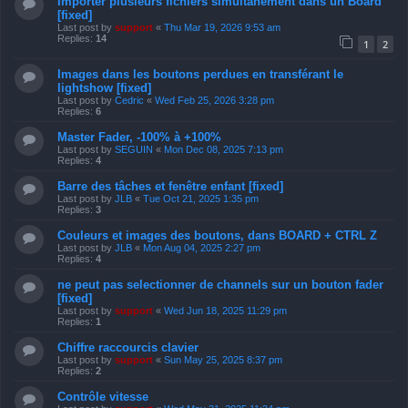
Importer plusieurs fichiers simultanément dans un Board
[fixed]
Last post by
support
«
Thu Mar 19, 2026 9:53 am
Replies:
14
1
2
Images dans les boutons perdues en transférant le
lightshow [fixed]
Last post by
Cedric
«
Wed Feb 25, 2026 3:28 pm
Replies:
6
Master Fader, -100% à +100%
Last post by
SEGUIN
«
Mon Dec 08, 2025 7:13 pm
Replies:
4
Barre des tâches et fenêtre enfant [fixed]
Last post by
JLB
«
Tue Oct 21, 2025 1:35 pm
Replies:
3
Couleurs et images des boutons, dans BOARD + CTRL Z
Last post by
JLB
«
Mon Aug 04, 2025 2:27 pm
Replies:
4
ne peut pas selectionner de channels sur un bouton fader
[fixed]
Last post by
support
«
Wed Jun 18, 2025 11:29 pm
Replies:
1
Chiffre raccourcis clavier
Last post by
support
«
Sun May 25, 2025 8:37 pm
Replies:
2
Contrôle vitesse