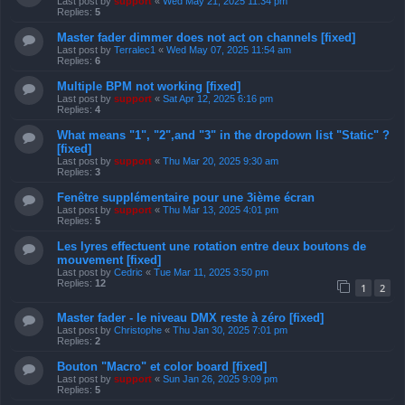
Last post by
support
«
Wed May 21, 2025 11:34 pm
Replies:
5
Master fader dimmer does not act on channels [fixed]
Last post by
Terralec1
«
Wed May 07, 2025 11:54 am
Replies:
6
Multiple BPM not working [fixed]
Last post by
support
«
Sat Apr 12, 2025 6:16 pm
Replies:
4
What means "1", "2",and "3" in the dropdown list "Static" ?
[fixed]
Last post by
support
«
Thu Mar 20, 2025 9:30 am
Replies:
3
Fenêtre supplémentaire pour une 3ième écran
Last post by
support
«
Thu Mar 13, 2025 4:01 pm
Replies:
5
Les lyres effectuent une rotation entre deux boutons de
mouvement [fixed]
Last post by
Cedric
«
Tue Mar 11, 2025 3:50 pm
Replies:
12
1
2
Master fader - le niveau DMX reste à zéro [fixed]
Last post by
Christophe
«
Thu Jan 30, 2025 7:01 pm
Replies:
2
Bouton "Macro" et color board [fixed]
Last post by
support
«
Sun Jan 26, 2025 9:09 pm
Replies:
5