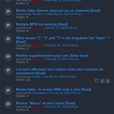
Last post by
support
«
Wed May 21, 2025 11:34 pm
Replies:
5
Master fader dimmer does not act on channels [fixed]
Last post by
Terralec1
«
Wed May 07, 2025 11:54 am
Replies:
6
Multiple BPM not working [fixed]
Last post by
support
«
Sat Apr 12, 2025 6:16 pm
Replies:
4
What means "1", "2",and "3" in the dropdown list "Static" ?
[fixed]
Last post by
support
«
Thu Mar 20, 2025 9:30 am
Replies:
3
Fenêtre supplémentaire pour une 3ième écran
Last post by
support
«
Thu Mar 13, 2025 4:01 pm
Replies:
5
Les lyres effectuent une rotation entre deux boutons de
mouvement [fixed]
Last post by
Cedric
«
Tue Mar 11, 2025 3:50 pm
Replies:
12
1
2
Master fader - le niveau DMX reste à zéro [fixed]
Last post by
Christophe
«
Thu Jan 30, 2025 7:01 pm
Replies:
2
Bouton "Macro" et color board [fixed]
Last post by
support
«
Sun Jan 26, 2025 9:09 pm
Replies:
5