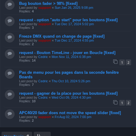
Bug bouton fader > 98% [fixed]
Last post by
support
«
Sun Jan 26, 2025 9:08 pm
Replies:
4
request - option "auto start" pour les boutons [fixed]
Last post by
support
«
Tue Dec 17, 2024 5:02 pm
Replies:
3
Freeze DMX quand on change de page [fixed]
Last post by
support
«
Tue Dec 17, 2024 4:55 pm
Replies:
2
request - Bouton TimeLine - jouer en Boucle [fixed]
Last post by
Cedric
«
Mon Nov 11, 2024 6:38 pm
Replies:
14
1
2
Pas de menu pour les pages dans la seconde fenêtre
Boards
Last post by
Cedric
«
Thu Oct 10, 2024 5:26 pm
Replies:
7
request - gagner de la place pour les boutons [fixed]
Last post by
Cedric
«
Wed Oct 09, 2024 4:30 pm
Replies:
10
1
2
APC40/20 fader does not move the speed slider [fixed]
Last post by
support
«
Fri Aug 02, 2024 7:00 pm
Replies:
2