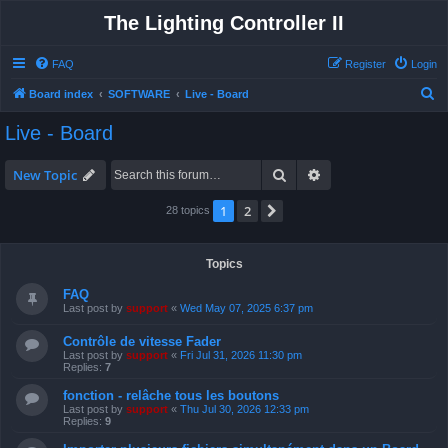
The Lighting Controller II
FAQ
Register
Login
S
Board index
SOFTWARE
Live - Board
e
Live - Board
a
r
Search
Advanced search
New Topic
c
1
2
Next
28 topics
h
Topics
FAQ
Last post by
support
«
Wed May 07, 2025 6:37 pm
Contrôle de vitesse Fader
Last post by
support
«
Fri Jul 31, 2026 11:30 pm
Replies:
7
fonction - relâche tous les boutons
Last post by
support
«
Thu Jul 30, 2026 12:33 pm
Replies:
9