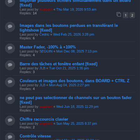
Importer plusieurs fichiers simultanément dans un Board
[fixed]
Last post by
support
«
Thu Mar 19, 2026 9:53 am
Replies:
14
1
2
Images dans les boutons perdues en transférant le
lightshow [fixed]
Last post by
Cedric
«
Wed Feb 25, 2026 3:28 pm
Replies:
6
Master Fader, -100% à +100%
Last post by
SEGUIN
«
Mon Dec 08, 2025 7:13 pm
Replies:
4
Barre des tâches et fenêtre enfant [fixed]
Last post by
JLB
«
Tue Oct 21, 2025 1:35 pm
Replies:
3
Couleurs et images des boutons, dans BOARD + CTRL Z
Last post by
JLB
«
Mon Aug 04, 2025 2:27 pm
Replies:
4
ne peut pas selectionner de channels sur un bouton fader
[fixed]
Last post by
support
«
Wed Jun 18, 2025 11:29 pm
Replies:
1
Chiffre raccourcis clavier
Last post by
support
«
Sun May 25, 2025 8:37 pm
Replies:
2
Contrôle vitesse