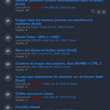
Importer plusieurs fichiers simultanément dans un Board
[fixed]
Last post by
support
«
Thu Mar 19, 2026 9:53 am
Replies:
14
1
2
Images dans les boutons perdues en transférant le
lightshow [fixed]
Last post by
Cedric
«
Wed Feb 25, 2026 3:28 pm
Replies:
6
Master Fader, -100% à +100%
Last post by
SEGUIN
«
Mon Dec 08, 2025 7:13 pm
Replies:
4
Barre des tâches et fenêtre enfant [fixed]
Last post by
JLB
«
Tue Oct 21, 2025 1:35 pm
Replies:
3
Couleurs et images des boutons, dans BOARD + CTRL Z
Last post by
JLB
«
Mon Aug 04, 2025 2:27 pm
Replies:
4
ne peut pas selectionner de channels sur un bouton fader
[fixed]
Last post by
support
«
Wed Jun 18, 2025 11:29 pm
Replies:
1
Chiffre raccourcis clavier
Last post by
support
«
Sun May 25, 2025 8:37 pm
Replies:
2
Contrôle vitesse