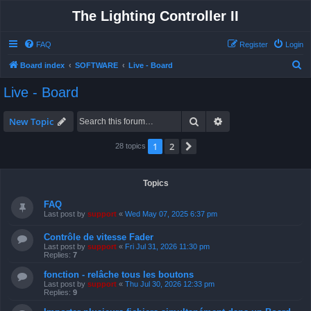
The Lighting Controller II
FAQ
Register
Login
S
Board index
SOFTWARE
Live - Board
e
Live - Board
a
r
Search
Advanced search
New Topic
c
1
2
Next
28 topics
h
Topics
FAQ
Last post by
support
«
Wed May 07, 2025 6:37 pm
Contrôle de vitesse Fader
Last post by
support
«
Fri Jul 31, 2026 11:30 pm
Replies:
7
fonction - relâche tous les boutons
Last post by
support
«
Thu Jul 30, 2026 12:33 pm
Replies:
9