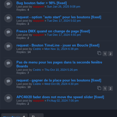
Bug bouton fader > 98% [fixed]
Last post by
support
«
Sun Jan 26, 2025 9:08 pm
Replies:
4
request - option "auto start" pour les boutons [fixed]
Last post by
support
«
Tue Dec 17, 2024 5:02 pm
Replies:
3
Freeze DMX quand on change de page [fixed]
Last post by
support
«
Tue Dec 17, 2024 4:55 pm
Replies:
2
request - Bouton TimeLine - jouer en Boucle [fixed]
Last post by
Cedric
«
Mon Nov 11, 2024 6:38 pm
Replies:
14
1
2
Pas de menu pour les pages dans la seconde fenêtre
Boards
Last post by
Cedric
«
Thu Oct 10, 2024 5:26 pm
Replies:
7
request - gagner de la place pour les boutons [fixed]
Last post by
Cedric
«
Wed Oct 09, 2024 4:30 pm
Replies:
10
1
2
APC40/20 fader does not move the speed slider [fixed]
Last post by
support
«
Fri Aug 02, 2024 7:00 pm
Replies:
2