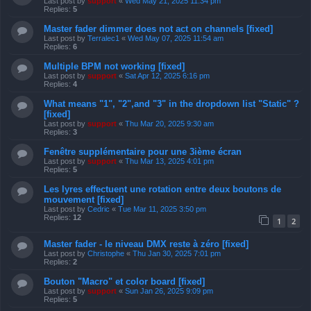
Last post by
support
«
Wed May 21, 2025 11:34 pm
Replies:
5
Master fader dimmer does not act on channels [fixed]
Last post by
Terralec1
«
Wed May 07, 2025 11:54 am
Replies:
6
Multiple BPM not working [fixed]
Last post by
support
«
Sat Apr 12, 2025 6:16 pm
Replies:
4
What means "1", "2",and "3" in the dropdown list "Static" ?
[fixed]
Last post by
support
«
Thu Mar 20, 2025 9:30 am
Replies:
3
Fenêtre supplémentaire pour une 3ième écran
Last post by
support
«
Thu Mar 13, 2025 4:01 pm
Replies:
5
Les lyres effectuent une rotation entre deux boutons de
mouvement [fixed]
Last post by
Cedric
«
Tue Mar 11, 2025 3:50 pm
Replies:
12
1
2
Master fader - le niveau DMX reste à zéro [fixed]
Last post by
Christophe
«
Thu Jan 30, 2025 7:01 pm
Replies:
2
Bouton "Macro" et color board [fixed]
Last post by
support
«
Sun Jan 26, 2025 9:09 pm
Replies:
5