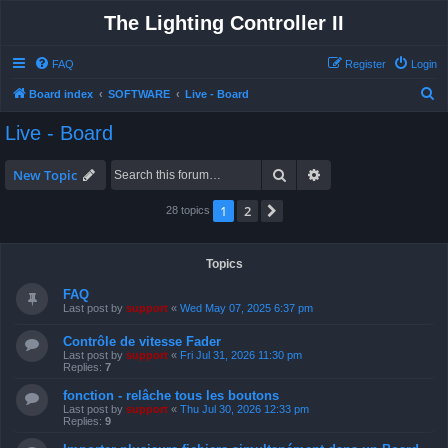
The Lighting Controller II
FAQ
Register
Login
S
Board index
SOFTWARE
Live - Board
e
Live - Board
a
r
Search
Advanced search
New Topic
c
1
2
Next
28 topics
h
Topics
FAQ
Last post by
support
«
Wed May 07, 2025 6:37 pm
Contrôle de vitesse Fader
Last post by
support
«
Fri Jul 31, 2026 11:30 pm
Replies:
7
fonction - relâche tous les boutons
Last post by
support
«
Thu Jul 30, 2026 12:33 pm
Replies:
9