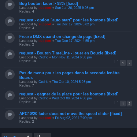
Bug bouton fader > 98% [fixed]
Last post by
support
«
Sun Jan 26, 2025 9:08 pm
Replies:
4
request - option "auto start" pour les boutons [fixed]
Last post by
support
«
Tue Dec 17, 2024 5:02 pm
Replies:
3
Freeze DMX quand on change de page [fixed]
Last post by
support
«
Tue Dec 17, 2024 4:55 pm
Replies:
2
request - Bouton TimeLine - jouer en Boucle [fixed]
Last post by
Cedric
«
Mon Nov 11, 2024 6:38 pm
Replies:
14
1
2
Pas de menu pour les pages dans la seconde fenêtre
Boards
Last post by
Cedric
«
Thu Oct 10, 2024 5:26 pm
Replies:
7
request - gagner de la place pour les boutons [fixed]
Last post by
Cedric
«
Wed Oct 09, 2024 4:30 pm
Replies:
10
1
2
APC40/20 fader does not move the speed slider [fixed]
Last post by
support
«
Fri Aug 02, 2024 7:00 pm
Replies:
2