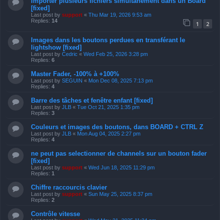
Importer plusieurs fichiers simultanément dans un Board
[fixed]
Last post by
support
«
Thu Mar 19, 2026 9:53 am
Replies:
14
1
2
Images dans les boutons perdues en transférant le
lightshow [fixed]
Last post by
Cedric
«
Wed Feb 25, 2026 3:28 pm
Replies:
6
Master Fader, -100% à +100%
Last post by
SEGUIN
«
Mon Dec 08, 2025 7:13 pm
Replies:
4
Barre des tâches et fenêtre enfant [fixed]
Last post by
JLB
«
Tue Oct 21, 2025 1:35 pm
Replies:
3
Couleurs et images des boutons, dans BOARD + CTRL Z
Last post by
JLB
«
Mon Aug 04, 2025 2:27 pm
Replies:
4
ne peut pas selectionner de channels sur un bouton fader
[fixed]
Last post by
support
«
Wed Jun 18, 2025 11:29 pm
Replies:
1
Chiffre raccourcis clavier
Last post by
support
«
Sun May 25, 2025 8:37 pm
Replies:
2
Contrôle vitesse