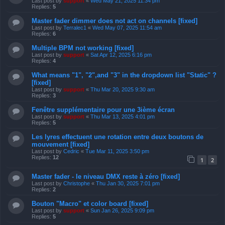
Last post by
support
«
Wed May 21, 2025 11:34 pm
Replies:
5
Master fader dimmer does not act on channels [fixed]
Last post by
Terralec1
«
Wed May 07, 2025 11:54 am
Replies:
6
Multiple BPM not working [fixed]
Last post by
support
«
Sat Apr 12, 2025 6:16 pm
Replies:
4
What means "1", "2",and "3" in the dropdown list "Static" ?
[fixed]
Last post by
support
«
Thu Mar 20, 2025 9:30 am
Replies:
3
Fenêtre supplémentaire pour une 3ième écran
Last post by
support
«
Thu Mar 13, 2025 4:01 pm
Replies:
5
Les lyres effectuent une rotation entre deux boutons de
mouvement [fixed]
Last post by
Cedric
«
Tue Mar 11, 2025 3:50 pm
Replies:
12
1
2
Master fader - le niveau DMX reste à zéro [fixed]
Last post by
Christophe
«
Thu Jan 30, 2025 7:01 pm
Replies:
2
Bouton "Macro" et color board [fixed]
Last post by
support
«
Sun Jan 26, 2025 9:09 pm
Replies:
5