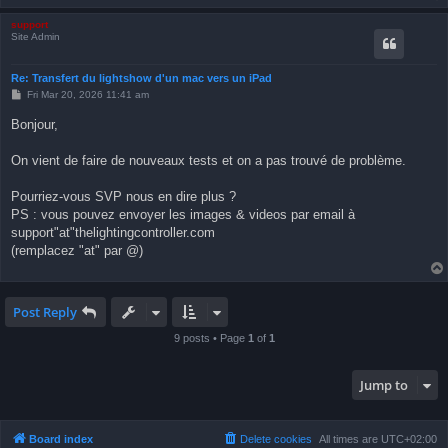
support
Site Admin
Re: Transfert du lightshow d'un mac vers un iPad
P
Fri Mar 20, 2026 11:41 am
o
s
Bonjour,
t
On vient de faire de nouveaux tests et on a pas trouvé de problème.
Pourriez-vous SVP nous en dire plus ?
PS : vous pouvez envoyer les images & videos par email à
support"at"thelightingcontroller.com
(remplacez "at" par @)
Post Reply
9 posts • Page
1
of
1
Jump to
Board index
Delete cookies
All times are
UTC+02:00