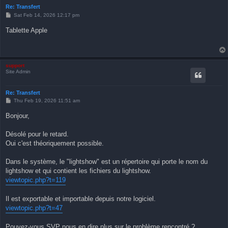
Re: Transfert
P
Sat Feb 14, 2026 12:17 pm
o
s
Tablette Apple
t
support
Site Admin
Re: Transfert
P
Thu Feb 19, 2026 11:51 am
o
s
Bonjour,
t
Désolé pour le retard.
Oui c'est théoriquement possible.
Dans le système, le "lightshow" est un répertoire qui porte le nom du
lightshow et qui contient les fichiers du lightshow.
viewtopic.php?t=119
Il est exportable et importable depuis notre logiciel.
viewtopic.php?t=47
Pouvez-vous SVP nous en dire plus sur le problème rencontré ?