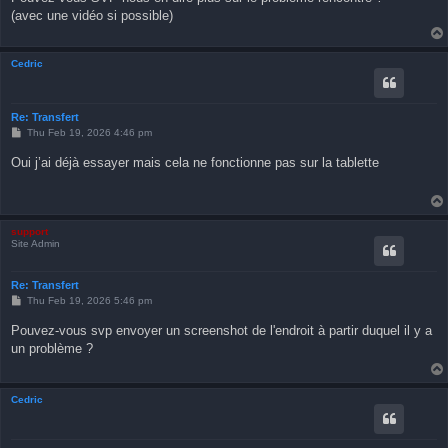
(avec une vidéo si possible)
Cedric
Re: Transfert
P
Thu Feb 19, 2026 4:46 pm
o
s
Oui j’ai déjà essayer mais cela ne fonctionne pas sur la tablette
t
support
Site Admin
Re: Transfert
P
Thu Feb 19, 2026 5:46 pm
o
s
Pouvez-vous svp envoyer un screenshot de l'endroit à partir duquel il y a
t
un problème ?
Cedric