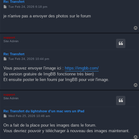
Re: Transfert
P
Tue Feb 24, 2026 6:18 pm
o
s
je n'arrive pas a envoyer des photos sur le forum
t
support
Site Admin
Re: Transfert
P
Tue Feb 24, 2026 10:44 pm
o
s
Vous pouvez envoyer l'image ici :
https://imgbb.com/
t
(la version gratuire de ImgBB fonctionne très bien)
Et ensuite poster le lien fourni par ImgBB pour voir l'image.
support
Site Admin
Re: Transfert du lightshow d'un mac vers un iPad
P
Wed Feb 25, 2026 10:46 am
o
s
On a fait de la place pour les images dans le forum.
t
Vous devriez pouvoir y télécharger à nouveau des images maintenant.