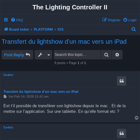
The Lighting Controller II
FAQ
Register
Login
S
Board index
PLATFORM
iOS
e
Transfert du lightshow d'un mac vers un iPad
a
r
Search
Advanced 
Post Reply
c
9 posts • Page
1
of
1
h
Cedric
Transfert du lightshow d'un mac vers un iPad
P
Sat Feb 14, 2026 11:42 am
o
s
Est t’il possible de transférer son lightshow depuis le mac . Et de la
t
mettre sur l’application. Sur une tablette. En qu’elle format etc ?
Cedric