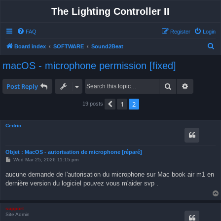
The Lighting Controller II
FAQ
Register
Login
S
Board index
SOFTWARE
Sound2Beat
e
macOS - microphone permission [fixed]
a
r
Search
Advanced 
Post Reply
c
1
2
Previous
19 posts
h
Cedric
Objet : MacOS - autorisation de microphone [réparé]
P
Wed Mar 25, 2026 11:15 pm
o
s
aucune demande de l'autorisation du microphone sur Mac book air m1 en
t
dernière version du logiciel pouvez vous m'aider svp .
support
Site Admin