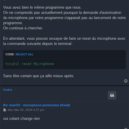
o
s
Vous avez bien le même programme que nous.
t
On ne comprends pas actuellement pourquoi la demande d'autorisation
du microphone par notre programme n'apparait pas au lancement de notre
programme.
On continue à chercher.
En attendant, vous pouvez essayer de faire un reset du microphone avec
la commande suivante depuis le terminal :
CODE:
SELECT ALL
tccutil reset Microphone
Sans être certain que ça aille mieux après.
Cedric
Re: macOS - microphone permission [fixed]
P
Mon Mar 30, 2026 4:37 pm
o
s
oui celant change rien
t