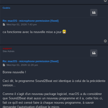
Cedric
Re: macOS - microphone permission [fixed]
P
Wed Apr 01, 2026 7:43 pm
o
s
ca fonctionne avec la nouvelle mise a jour
t
support
Site Admin
Re: macOS - microphone permission [fixed]
P
Wed Apr 01, 2026 11:26 pm
o
s
Bonne nouvelle !
t
Ceci dit, le programme Sound2Beat est identique à celui de la précédente
version...
Comme il s'agit d'un nouveau package logiciel, macOS a du considérer
que Sound2Beat était aussi un nouveau programme et il a, cette fois ci,
fait ce qu'il est censé faire à chaque nouveu programme, à savoir
demander l'autorisation d'utiliser le micro.