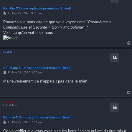
Re: MacOS - microphone permission [fixed]
P
Fri Mar 27, 2026 9:55 am
o
s
Pouvez-vous nous dire ce que vous voyez dans "
Paramètres >
t
Confidentialité et Sécurité > Son > Microphone
" ?
Voici ce qu'on voit chez nous
Cedric
Re: macOS - microphone permission [fixed]
P
Fri Mar 27, 2026 3:56 pm
o
s
Malheureusement ça n’apparaît pas dans le mien
t
support
Site Admin
Re: macOS - microphone permission [fixed]
P
Fri Mar 27, 2026 7:54 pm
o
s
On va vérifier que vous avez bien les bons fichiers qui ont du être mis à