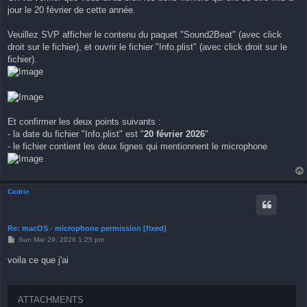
t
jour le 20 février de cette année.
Veuillez SVP afficher le contenu du paquet "Sound2Beat" (avec click
droit sur le fichier), et ouvrir le fichier "Info.plist" (avec click droit sur le
fichier).
Et confirmer les deux points suivants :
- la date du fichier "Info.plist" est "
20 février 2026
"
- le fichier contient les deux lignes qui mentionnent le microphone
Cedric
Re: macOS - microphone permission [fixed]
P
Sun Mar 29, 2026 1:25 pm
o
s
voila ce que j'ai
t
ATTACHMENTS