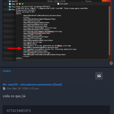
Cedric
Re: macOS - microphone permission [fixed]
P
Sun Mar 29, 2026 1:25 pm
o
s
voila ce que j'ai
t
ATTACHMENTS