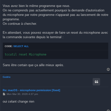
o
s
Vous avez bien le même programme que nous.
t
On ne comprends pas actuellement pourquoi la demande d'autorisation
du microphone par notre programme n'apparait pas au lancement de notre
programme.
On continue à chercher.
En attendant, vous pouvez essayer de faire un reset du microphone avec
la commande suivante depuis le terminal :
CODE:
SELECT ALL
tccutil reset Microphone
Sans être certain que ça aille mieux après.
Cedric
Re: macOS - microphone permission [fixed]
P
Mon Mar 30, 2026 4:37 pm
o
s
oui celant change rien
t