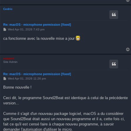
Cedric
Re: macOS - microphone permission [fixed]
P
Wed Apr 01, 2026 7:43 pm
o
s
ca fonctionne avec la nouvelle mise a jour
t
support
Site Admin
Re: macOS - microphone permission [fixed]
P
Wed Apr 01, 2026 11:26 pm
o
s
Bonne nouvelle !
t
Ceci dit, le programme Sound2Beat est identique à celui de la précédente
version...
Comme il s'agit d'un nouveau package logiciel, macOS a du considérer
que Sound2Beat était aussi un nouveau programme et il a, cette fois ci,
fait ce qu'il est censé faire à chaque nouveu programme, à savoir
demander l'autorisation d'utiliser le micro.