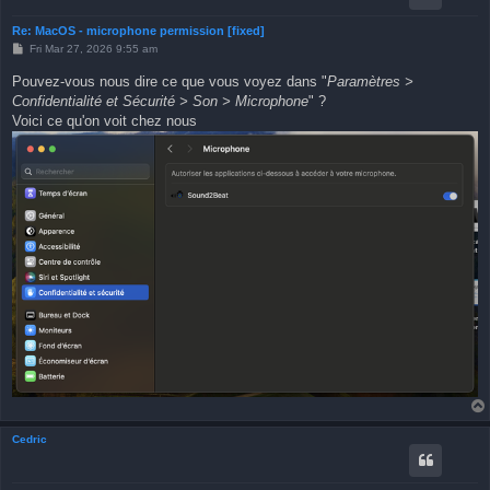
Re: MacOS - microphone permission [fixed]
P
Fri Mar 27, 2026 9:55 am
o
s
Pouvez-vous nous dire ce que vous voyez dans "
Paramètres >
t
Confidentialité et Sécurité > Son > Microphone
" ?
Voici ce qu'on voit chez nous
Cedric