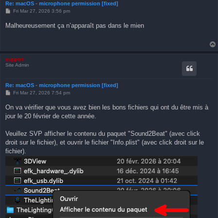
Re: macOS - microphone permission [fixed]
P
Fri Mar 27, 2026 3:56 pm
o
s
Malheureusement ça n’apparaît pas dans le mien
t
support
Site Admin
Re: macOS - microphone permission [fixed]
P
Fri Mar 27, 2026 7:54 pm
o
s
On va vérifier que vous avez bien les bons fichiers qui ont du être mis à
t
jour le 20 février de cette année.
Veuillez SVP afficher le contenu du paquet "Sound2Beat" (avec click
droit sur le fichier), et ouvrir le fichier "Info.plist" (avec click droit sur le
fichier).