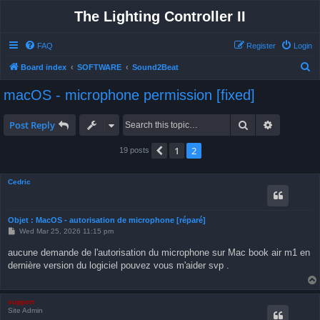
The Lighting Controller II
FAQ
Register
Login
S
Board index
SOFTWARE
Sound2Beat
e
macOS - microphone permission [fixed]
a
r
Search
Advanced 
Post Reply
c
1
2
Previous
19 posts
h
Cedric
Objet : MacOS - autorisation de microphone [réparé]
P
Wed Mar 25, 2026 11:15 pm
o
s
aucune demande de l'autorisation du microphone sur Mac book air m1 en
t
dernière version du logiciel pouvez vous m'aider svp .
support
Site Admin