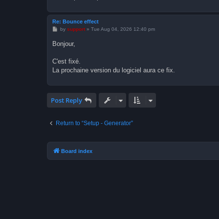
Re: Bounce effect
P
by
support
»
Tue Aug 04, 2026 12:40 pm
o
s
Bonjour,
t
C'est fixé.
La prochaine version du logiciel aura ce fix.
Post Reply
Return to “Setup - Generator”
Board index