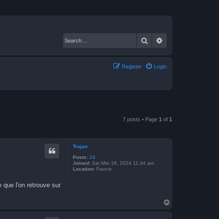
Search
Advanced search
Register
Login
7 posts • Page
1
of
1
Trajan
Posts:
24
Joined:
Sat Mar 16, 2024 11:34 am
Location:
France
 que l'on retrouve sur
T
o
p