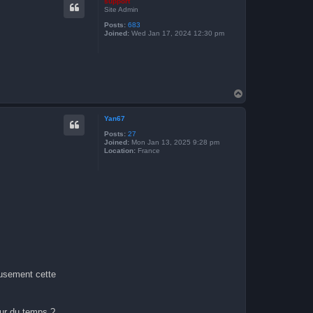
support
Site Admin
Posts:
683
Joined:
Wed Jan 17, 2024 12:30 pm
T
o
p
Yan67
Posts:
27
Joined:
Mon Jan 13, 2025 9:28 pm
Location:
France
eusement cette
our du temps ?