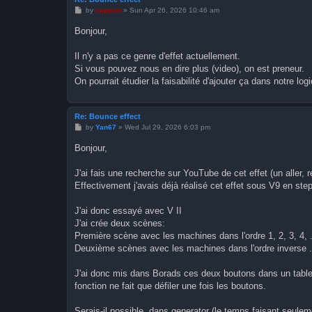
P
by
support
»
Sun Apr 26, 2026 10:46 am
o
s
Bonjour,
t
Il n'y a pas ce genre d'effet actuellement.
Si vous pouvez nous en dire plus (video), on est preneur.
On pourrait étudier la faisabilité d'ajouter ça dans notre logi
Re: Bounce effect
P
by
Yan67
»
Wed Jul 29, 2026 6:03 pm
o
s
Bonjour,
t
J'ai fais une recherche sur YouTube de cet effet (un aller,
Effectivement j'avais déjà réalisé cet effet sous V9 en steps
J'ai donc essayé avec V II
J'ai crée deux scènes:
Première scène avec les machines dans l'ordre 1, 2, 3, 4, .
Deuxième scènes avec les machines dans l'ordre inverse ...
J'ai donc mis dans Borads ces deux boutons dans un tablea
fonction ne fait que défiler une fois les boutons.
Serais-il possible, dans generator (le temps faisant seulem