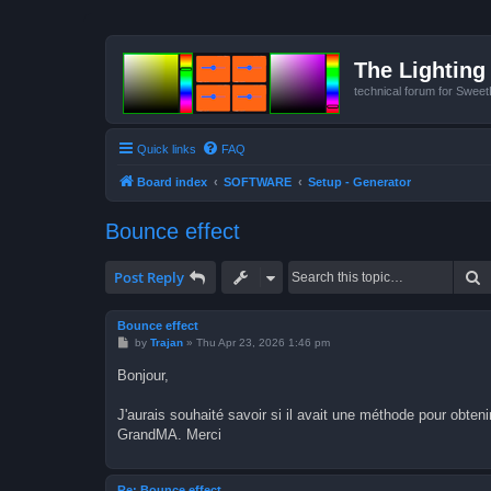
The Lighting 
technical forum for Swee
Quick links
FAQ
Board index
SOFTWARE
Setup - Generator
Bounce effect
S
Post Reply
Bounce effect
P
by
Trajan
»
Thu Apr 23, 2026 1:46 pm
o
s
Bonjour,
t
J'aurais souhaité savoir si il avait une méthode pour obte
GrandMA. Merci
Re: Bounce effect