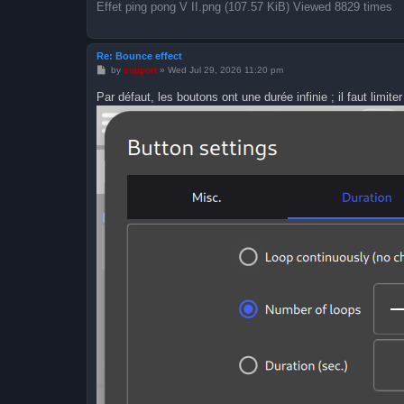
Effet ping pong V II.png (107.57 KiB) Viewed 8829 times
Re: Bounce effect
P
by
support
»
Wed Jul 29, 2026 11:20 pm
o
s
Par défaut, les boutons ont une durée infinie ; il faut limite
t