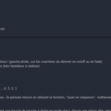
ciel.
 retour / gauche,droite, sur les machines du dimmer en on/off ou en fade)
 (très fastidieux à réaliser)
..
, 4, 3, 2, 1
u. Je pensais réussir en utilisant la fonction, "jouer en séquence", malheur
ent une boucle de gauche à droite en mode play). d'avoir une option aller, ret