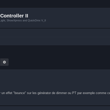
Controller II
tLight, ShowXpress and QuickDmx V_II
earch
Advanced search
nir un effet "bounce" sur les générator de dimmer ou PT par exemple comme ce