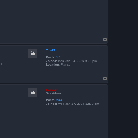
T
o
p
Yan67
Posts:
27
Joined:
Mon Jan 13, 2025 9:28 pm
u.
Location:
France
T
o
p
support
Site Admin
Posts:
683
Joined:
Wed Jan 17, 2024 12:30 pm