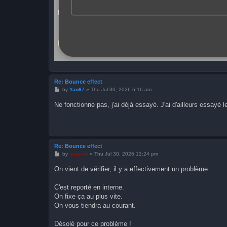
Re: Bounce effect
P
by
Yan67
»
Thu Jul 30, 2026 6:16 am
o
s
Ne fonctionne pas, j'ai déjà essayé. J'ai d'ailleurs essayé l
t
Re: Bounce effect
P
by
support
»
Thu Jul 30, 2026 12:24 pm
o
s
On vient de vérifier, il y a effectivement un problème.
t
C'est reporté en interne.
On fixe ça au plus vite.
On vous tiendra au courant.
Désolé pour ce problème !