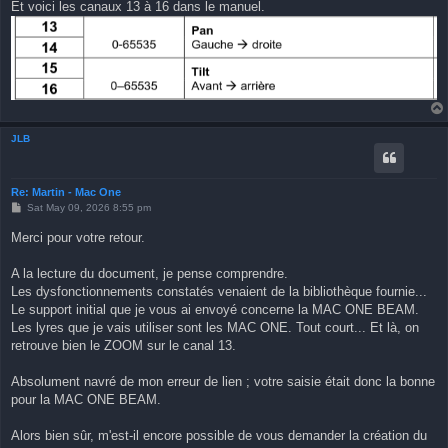
Et voici les canaux 13 à 16 dans le manuel.
JLB
Re: Martin - Mac One
P
Sat May 09, 2026 8:55 pm
o
s
Merci pour votre retour.
t
A la lecture du document, je pense comprendre.
Les dysfonctionnements constatés venaient de la bibliothèque fournie...
Le support initial que je vous ai envoyé concerne la MAC ONE BEAM.
Les lyres que je vais utiliser sont les MAC ONE. Tout court... Et là, on
retrouve bien le ZOOM sur le canal 13.
Absolument navré de mon erreur de lien ; votre saisie était donc la bonne
pour la MAC ONE BEAM.
Alors bien sûr, m'est-il encore possible de vous demander la création du