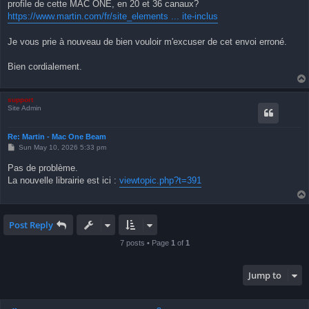
profile de cette MAC ONE, en 20 et 36 canaux?
https://www.martin.com/fr/site_elements ... ite-inclus
Je vous prie à nouveau de bien vouloir m'excuser de cet envoi erroné.
Bien cordialement.
support
Site Admin
Re: Martin - Mac One Beam
P
Sun May 10, 2026 5:33 pm
o
s
Pas de problème.
t
La nouvelle librairie est ici :
viewtopic.php?t=391
Post Reply
7 posts • Page
1
of
1
Jump to