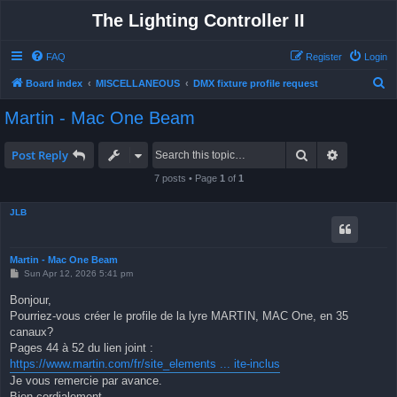
The Lighting Controller II
FAQ
Register
Login
S
Board index
MISCELLANEOUS
DMX fixture profile request
e
Martin - Mac One Beam
a
r
Search
Advanced 
Post Reply
c
7 posts • Page
1
of
1
h
JLB
Martin - Mac One Beam
P
Sun Apr 12, 2026 5:41 pm
o
s
Bonjour,
t
Pourriez-vous créer le profile de la lyre MARTIN, MAC One, en 35
canaux?
Pages 44 à 52 du lien joint :
https://www.martin.com/fr/site_elements ... ite-inclus
Je vous remercie par avance.
Bien cordialement.