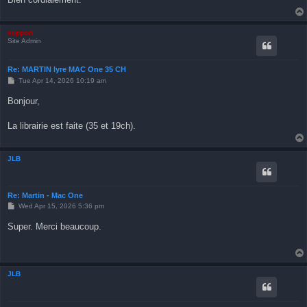
support
Site Admin
Re: MARTIN lyre MAC One 35 CH
P
Tue Apr 14, 2026 10:19 am
o
s
Bonjour,
t
La librairie est faite (35 et 19ch).
JLB
Re: Martin - Mac One
P
Wed Apr 15, 2026 5:36 pm
o
s
Super. Merci beaucoup.
t
JLB