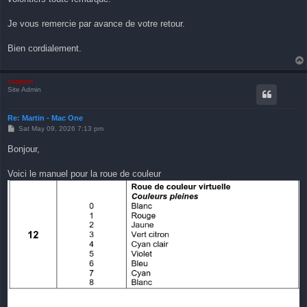
Je vous remercie par avance de votre retour.
Bien cordialement.
support
Site Admin
Re: Martin - Mac One
P
Sat May 09, 2026 7:13 pm
o
s
Bonjour,
t
Voici le manuel pour la roue de couleur