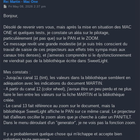
Re: Martin - Mac One
P
Fri May 08, 2026 2:37 pm
o
s
Bonjour,
t
Désolé de revenir vers vous, mais après la mise en situation des MAC
ONE et quelques tests, je constate un aléa sur le pilotage,
particulièrement (et pas que) sur le PAN et le ZOOM.
Ce message revêt une grande modestie (et je suis très conscient du
travail de saisie de ces projecteurs aux effets très sympa mais aux
canaux très denses), et j'aimerais comprendre si le dysfonctionnement
ne viendrait pas de la bibliothèque écrite dans SweetLight.
Mes constats :
- Jusqu'au canal 11 (tint), les valeurs dans la bibliothèque semblent en
adéquation avec les indications du document MARTIN.
- A partir du canal 12 (color wheel), j'avoue être un peu perdu et ne plus
faire le lien entre les valeurs sur la fiche MARTIN et la bibliothèque
créée.
- Le canal 13 fait référence au zoom sur le document, mais la
bibliothèque SweetLight affiche le PAN sur ce même canal. Le projecteur
fait d'ailleurs osciller le zoom alors que je cherche à caler un PAN/TILT.
Dans le menu déroulant d'un "generator", je ne vois pas la fonction zoom.
Il y a probablement quelque chose qui m'échappe et accepte bien
volontiers toute remarque.