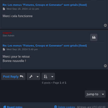
Re: Les menus "Fixtures, Groups et Generator" sont grisés [fixed]
P
Wed Sep 18, 2024 12:11 pm
o
s
Merci cela fonctionne
t
support
Site Admin
Re: Les menus "Fixtures, Groups et Generator" sont grisés [fixed]
P
Wed Sep 18, 2024 5:49 pm
o
s
Merci pour le retour.
t
Bonne nouvelle !
Post Reply
6 posts • Page
1
of
1
Jump to
Board index
Delete cookies
All times are
UTC+02:00