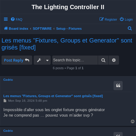
The Lighting Controller II
FAQ
Register
Login
S
Board index
SOFTWARE
Setup - Fixtures
e
Les menus "Fixtures, Groups et Generator" sont
a
grisés [fixed]
r
c
Search
Advanced 
Post Reply
h
6 posts • Page
1
of
1
Cedric
Les menus "Fixtures, Groups et Generator" sont grisés [fixed]
P
Mon Sep 16, 2024 5:48 pm
o
s
Impossible d’aller sous les onglet fixture groups générator
t
Je ne comprend pas … pouvez vous m’aider svp ?
Cedric