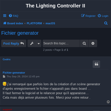
The Lighting Controller II
FAQ
Register
Login
S
Board index
PLATFORM
macOS
e
Fichier generator
a
r
Search
Advanced 
Post Reply
c
2 posts • Page
1
of
1
h
Cedric
Fichier generator
P
Thu Sep 26, 2024 12:45 pm
o
s
j’ai remarqué que parfois lors de la création d’un scène generator
t
d’après enregistrement le fichier n’apparaît pas dans board …
Il faut fermer le logiciel et le relancer pour qu’il apparaisse…
Cela mais déjà arriver plusieurs fois. Merci pour votre retour .
support