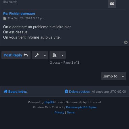
Site Admin
Re: Fichier generator
P
Thu Sep 26, 2024 3:32 pm
o
s
On a constaté un problème similaire hier.
t
On est dessus.
On vous tient informé au plus vite.
Post Reply
2 posts • Page
1
of
1
Jump to
Board index
Delete cookies
All times are
UTC+02:00
Powered by
phpBB
® Forum Software © phpBB Limited
Prosilver Dark Edition by
Premium phpBB Styles
Privacy
|
Terms