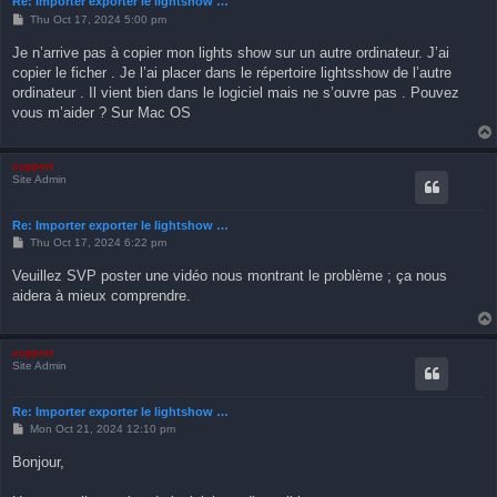
Re: Importer exporter le lightshow …
P
Thu Oct 17, 2024 5:00 pm
o
s
Je n’arrive pas à copier mon lights show sur un autre ordinateur. J’ai
t
copier le ficher . Je l’ai placer dans le répertoire lightsshow de l’autre
ordinateur . Il vient bien dans le logiciel mais ne s’ouvre pas . Pouvez
vous m’aider ? Sur Mac OS
support
Site Admin
Re: Importer exporter le lightshow …
P
Thu Oct 17, 2024 6:22 pm
o
s
Veuillez SVP poster une vidéo nous montrant le problème ; ça nous
t
aidera à mieux comprendre.
support
Site Admin
Re: Importer exporter le lightshow …
P
Mon Oct 21, 2024 12:10 pm
o
s
Bonjour,
t