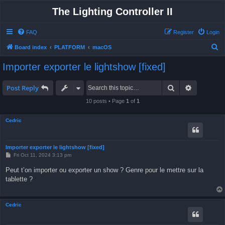
The Lighting Controller II
FAQ
Register
Login
S
Board index
PLATFORM
macOS
e
Importer exporter le lightshow [fixed]
a
r
Search
Advanced 
Post Reply
c
10 posts • Page
1
of
1
h
Cedric
Importer exporter le lightshow [fixed]
P
Fri Oct 11, 2024 3:13 pm
o
s
Peut t’on importer ou exporter un show ? Genre pour le mettre sur la
t
tablette ?
Cedric