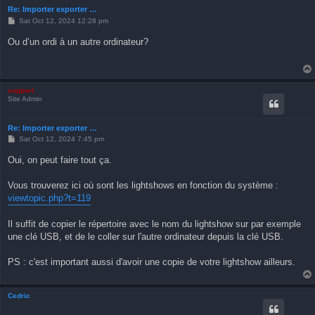
Re: Importer exporter …
P
Sat Oct 12, 2024 12:28 pm
o
s
Ou d’un ordi à un autre ordinateur?
t
support
Site Admin
Re: Importer exporter …
P
Sat Oct 12, 2024 7:45 pm
o
s
Oui, on peut faire tout ça.
t
Vous trouverez ici où sont les lightshows en fonction du système :
viewtopic.php?t=119
Il suffit de copier le répertoire avec le nom du lightshow sur par exemple
une clé USB, et de le coller sur l'autre ordinateur depuis la clé USB.
PS : c'est important aussi d'avoir une copie de votre lightshow ailleurs.
Cedric