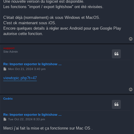
Une nouvelle version du logiciel est disponible.
Les fonctions "import / export lightshow" ont été révisées.
C'était déjà (normalement) ok sous Windows et MacOS.
C'est ok maintenant sous iOS.
Encore quelques details à régler avec Android pour que Google Play
autorise cette fonction.
support
Site Admin
Re: Importer exporter le lightshow …
P
Mon Oct 21, 2024 3:40 pm
o
s
viewtopic.php?t=47
t
Cedric
Re: Importer exporter le lightshow …
P
Tue Oct 22, 2024 8:33 pm
o
s
Merci j’ai fait la mise et ça fonctionne sur Mac OS .
t