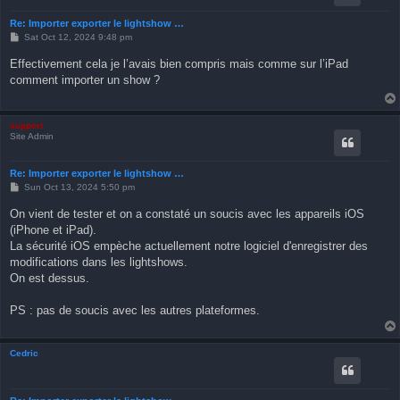
Re: Importer exporter le lightshow …
P
Sat Oct 12, 2024 9:48 pm
o
s
Effectivement cela je l’avais bien compris mais comme sur l’iPad
t
comment importer un show ?
support
Site Admin
Re: Importer exporter le lightshow …
P
Sun Oct 13, 2024 5:50 pm
o
s
On vient de tester et on a constaté un soucis avec les appareils iOS
t
(iPhone et iPad).
La sécurité iOS empèche actuellement notre logiciel d'enregistrer des
modifications dans les lightshows.
On est dessus.
PS : pas de soucis avec les autres plateformes.
Cedric