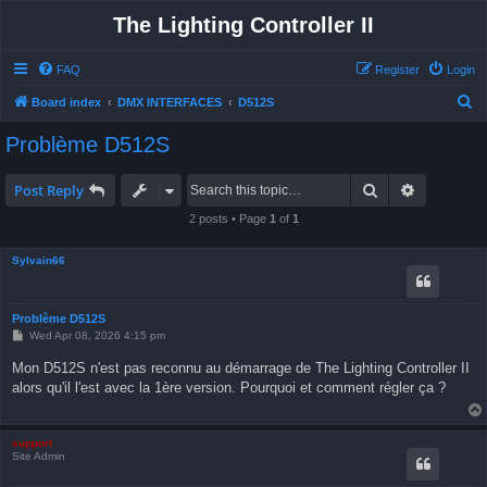
The Lighting Controller II
FAQ
Register
Login
S
Board index
DMX INTERFACES
D512S
e
Problème D512S
a
r
Search
Advanced 
Post Reply
c
2 posts • Page
1
of
1
h
Sylvain66
Problème D512S
P
Wed Apr 08, 2026 4:15 pm
o
s
Mon D512S n'est pas reconnu au démarrage de The Lighting Controller II
t
alors qu'il l'est avec la 1ère version. Pourquoi et comment régler ça ?
support
Site Admin